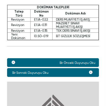
DOKÜMAN TALEPLERİ
Talep
Doküman
Doküman Adı
Türü
No
Revizyon
E1.İA-022
DERS MUAFİYETİ İŞ AKIŞ
MAZERET SINAVI
Revizyon
E1.İA-031
MUAFİYETİ İŞ AKIŞI
Revizyon
E1.İA-035
TEK DERS SINAVI İŞ AKIŞI
Yeni
İ0.SÖ-019
BT GİZLİLİK SÖZLEŞMESİ
Doküman
Bir Önceki Duyuruyu Oku
Bir Sonraki Duyuruyu Oku