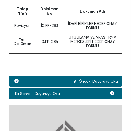
Talep
Doküman
Doküman Adı
Türü
No
İDARİ BİRİMLER HEDEF ONAY
Revizyon
İ0.FR-283
FORMU
UYGULAMA VE ARAŞTIRMA
Yeni
İ0.FR-284
MERKEZLERİ HEDEF ONAY
Doküman
FORMU
Bir Önceki Duyuruyu Oku
Bir Sonraki Duyuruyu Oku