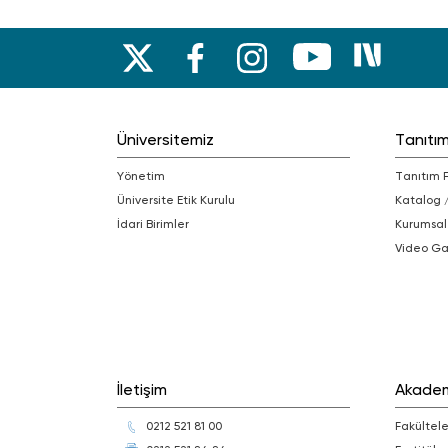
Üniversitemiz
Tanıtı
Yönetim
Tanıtım 
Üniversite Etik Kurulu
Katalog 
İdari Birimler
Kurumsal
Video Ga
İletişim
Akade
0212 521 81 00
Fakültele