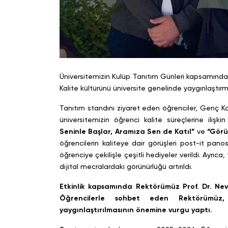
Üniversitemizin Kulüp Tanıtım Günleri kapsamında, 
Kalite kültürünü üniversite genelinde yaygınlaştır
Tanıtım standını ziyaret eden öğrenciler, Genç Kal
üniversitemizin öğrenci kalite süreçlerine ilişki
Seninle Başlar, Aramıza Sen de Katıl”
ve
“Görüş
öğrencilerin kaliteye dair görüşleri post-it pa
öğrenciye çekilişle çeşitli hediyeler verildi. Ayrı
dijital mecralardaki görünürlüğü artırıldı.
Etkinlik kapsamında Rektörümüz Prof. Dr. Nev
Öğrencilerle sohbet eden Rektörümüz, ka
yaygınlaştırılmasının önemine vurgu yaptı.