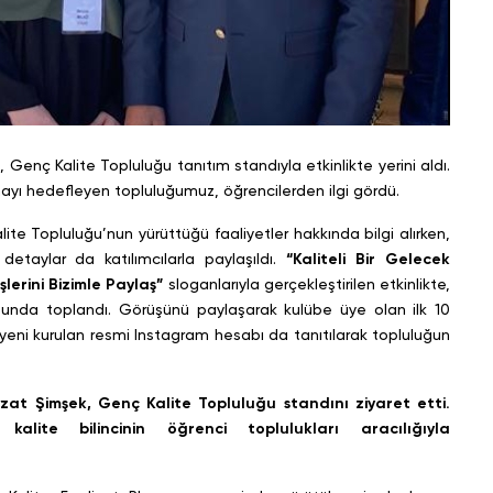
Genç Kalite Topluluğu tanıtım standıyla etkinlikte yerini aldı.
mayı hedefleyen topluluğumuz, öğrencilerden ilgi gördü.
ite Topluluğu’nun yürüttüğü faaliyetler hakkında bilgi alırken,
n detaylar da katılımcılarla paylaşıldı.
“Kaliteli Bir Gelecek
lerini Bizimle Paylaş”
sloganlarıyla gerçekleştirilen etkinlikte,
nosunda toplandı. Görüşünü paylaşarak kulübe üye olan ilk 10
ca, yeni kurulan resmi Instagram hesabı da tanıtılarak topluluğun
zat Şimşek, Genç Kalite Topluluğu standını ziyaret etti.
lite bilincinin öğrenci toplulukları aracılığıyla