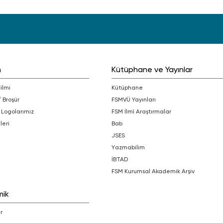
m
Kütüphane ve Yayınlar
Filmi
Kütüphane
/ Broşür
FSMVÜ Yayınları
 Logolarımız
FSM İlmî Araştırmalar
leri
bab
JSES
Yazmabilim
İBTAD
FSM Kurumsal Akademik Arşiv
mik
r