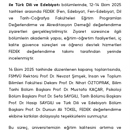
ile Türk Dili ve Edebiyatı
bölümlerinde, 12-14 Ekim 2025
tarihleri arasında FEDEK (Fen, Edebiyat, Fen-Edebiyat, Dil
ve Tarih-Coğrafya Fakülteleri Eğitim Programları
Değerlendirme ve Akreditasyon Derneği) değerlendirme
ziyaretleri gerçekleştirilmiştir. Ziyaret süresince ilgili
bölümlerin akademik yapısı, eğitim-öğretim faaliyetleri, iç
kalite güvence süreçleri ve öğrenci destek hizmetleri
FEDEK değerlendirme takımı tarafından yerinde
incelenmiştir.
14 Ekim 2025 tarihinde düzenlenen kapanış toplantısında,
FSMVÜ Rektörü Prof. Dr. Nevzat Şimşek, İnsan ve Toplum
Bilimleri Fakültesi Dekanı Prof. Dr. Nihat ÖZTOPRAK, Bilim
Tarihi Bölüm Başkanı Prof. Dr. Mustafa KAÇAR, Psikoloji
Bölüm Başkanı Prof. Dr. Sefa SAYGILI, Tarih Bölümü Başkanı
Prof. Dr. Hasip SAYGILI ve Türk Dili ve Edebiyatı Bölüm
Başkanı Prof. Dr. Dursun Ali TÖKEL, FEDEK değerlendirme
ekibine katkıları dolayısıyla teşekkürlerini sunmuştur.
Bu süreç, üniversitemizin eğitim kalitesini artırma ve