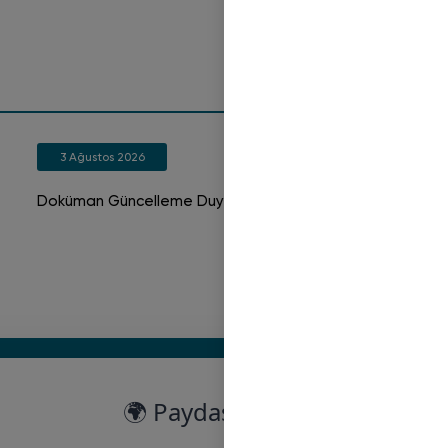
3 Ağustos 2026
2
Doküman Güncelleme Duyurusu
Dok
🌍 Paydaş Haritası