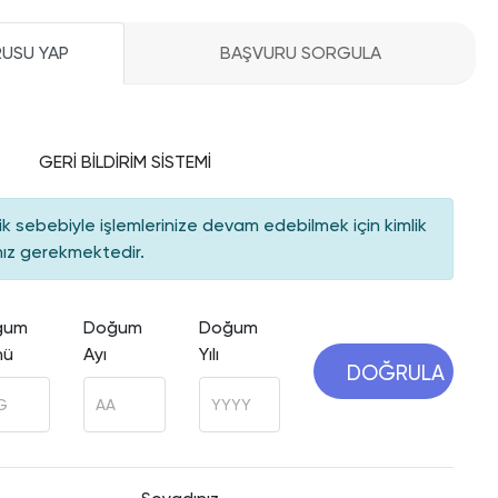
RUSU YAP
BAŞVURU SORGULA
KALITE GÜVENCESI SISTEMI
GERİ BİLDİRİM SİSTEMİ
Raporlar
Kalite Takvimi
k sebebiyle işlemlerinize devam edebilmek için kimlik
anız gerekmektedir.
ğum
Doğum
Doğum
nü
Ayı
Yılı
DOĞRULA