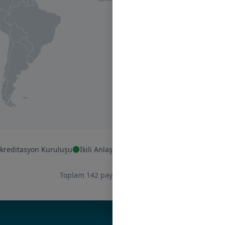
kreditasyon Kuruluşu
İkili Anlaşma
Stratejik Paydaş
Temel Pa
Toplam 142 paydaş gösteriliyor.