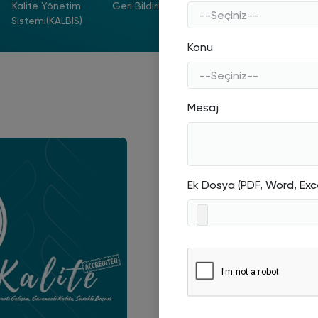
Kalite Yönetim
Geri Bildirim Sistemi
Kurumsal Performan
Sistemi(KALBİS)
Göstergeleri
Konu
Mesaj
Ek Dosya (PDF, Word, Exc
9 Temmuz 2026