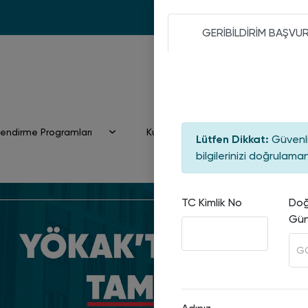
GERİBİLDİRİM BAŞVU
lendirme Programları
Kurullar & Komisyonlar
Lütfen Dikkat:
Güvenli
bilgilerinizi doğrulam
TC Kimlik No
Do
Gü