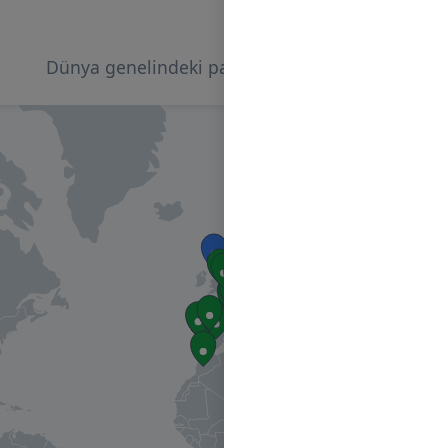
Dünya genelindeki paydaşlarımızı keşfedin