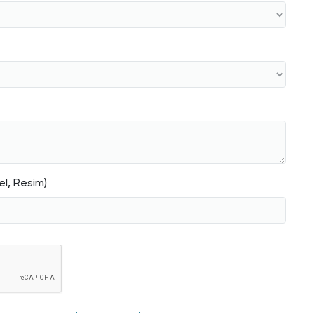
s
Anket
Tümü
FSM, YÖKAK'tan 5 Yıllık Kurumsal
Akreditasyon Belgesini Teslim Aldı
el, Resim)
Strateji Geliştirme
ve Kalite Yönetim
Ofisi
Öğrenci Kalite Komisyonu Yıl Sonu
Değerlendirme Toplantısını
Gerçekleştirdi
Strateji Geliştirme
ve Kalite Yönetim